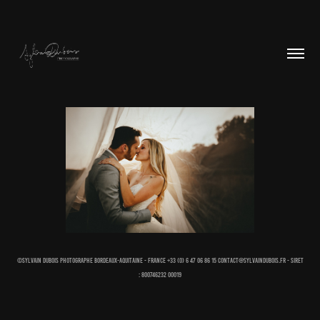
©Sylvain Dubois Photographe Bordeaux-Aquitaine - France +33 (0) 6 47 06 86 15 contact@sylvaindubois.fr - Siret
: 800746232 00019